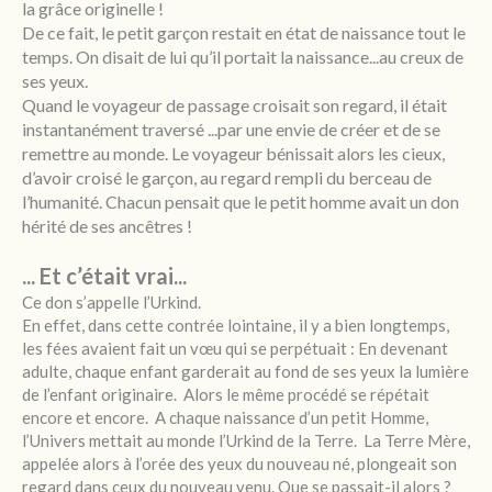
la grâce originelle !
De ce fait, le petit garçon restait en état de naissance tout le
temps. On disait de lui qu’il portait la naissance...au creux de
ses yeux.
Quand le voyageur de passage croisait son regard, il était
instantanément traversé ...par une envie de créer et de se
remettre au monde. Le voyageur bénissait alors les cieux,
d’avoir croisé le garçon, au regard rempli du berceau de
l’humanité. Chacun pensait que le petit homme avait un don
hérité de ses ancêtres !
... Et c’était vrai...
Ce don s’appelle l’Urkind.
En effet, dans cette contrée lointaine, il y a bien longtemps,
les fées avaient fait un vœu qui se perpétuait : En devenant
adulte, chaque enfant garderait au fond de ses yeux la lumière
de l’enfant originaire.
Alors le même procédé se répétait
encore et encore.
A chaque naissance d’un petit Homme,
l’Univers mettait au monde l’Urkind de la Terre.
La Terre Mère,
appelée alors à l’orée des yeux du nouveau né, plongeait son
regard dans ceux du nouveau venu. Que se passait-il alors ?